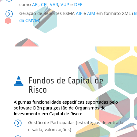
como
AFI
,
CFI
,
VAR
,
VUP
e
DEF
=
Geração de Reportes ESMA
AIF
e
AIM
em formato XML (
I
da CMVM
)
Fundos de Capital de

Risco
Algumas funcionalidade específicas suportadas pelo
software DBn para gestão de Organismos de
Investimento em Capital de Risco:
=
Gestão de Participadas (estratégias de entrada
e saída, valorizações)