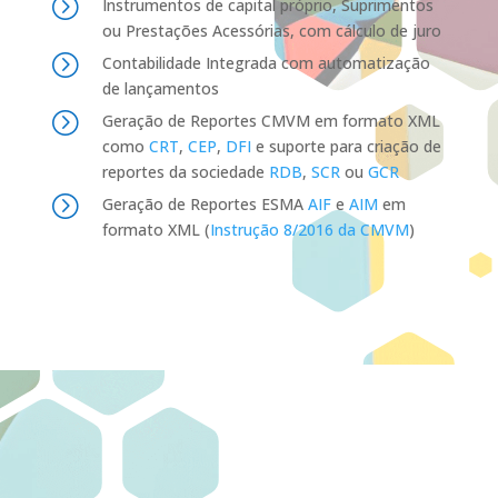
=
Instrumentos de capital próprio, Suprimentos
ou Prestações Acessórias, com cálculo de juro
=
Contabilidade Integrada com automatização
de lançamentos
=
Geração de Reportes CMVM em formato XML
como
CRT
,
CEP
,
DFI
e suporte para criação de
reportes da sociedade
RDB
,
SCR
ou
GCR
=
Geração de Reportes ESMA
AIF
e
AIM
em
formato XML (
Instrução 8/2016 da CMVM
)