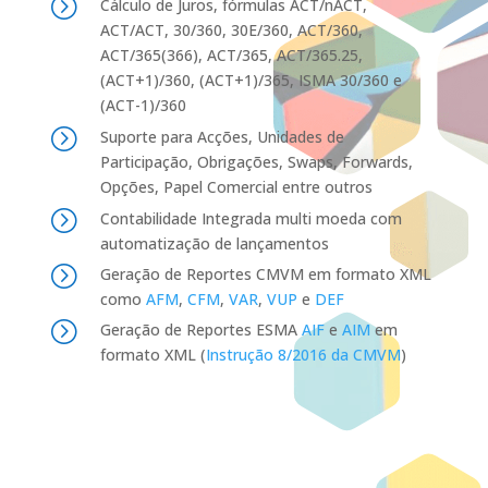
=
Cálculo de Juros, fórmulas ACT/nACT,
ACT/ACT, 30/360, 30E/360, ACT/360,
ACT/365(366), ACT/365, ACT/365.25,
(ACT+1)/360, (ACT+1)/365, ISMA 30/360 e
(ACT-1)/360
=
Suporte para Acções, Unidades de
Participação, Obrigações, Swaps, Forwards,
Opções, Papel Comercial entre outros
=
Contabilidade Integrada multi moeda com
automatização de lançamentos
=
Geração de Reportes CMVM em formato XML
como
AFM
,
CFM
,
VAR
,
VUP
e
DEF
=
Geração de Reportes ESMA
AIF
e
AIM
em
formato XML (
Instrução 8/2016 da CMVM
)